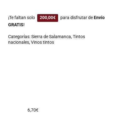
¡Te faltan solo
200,00
€
para disfrutar de
Envío
GRATIS
!
Categorías:
Sierra de Salamanca
,
Tintos
nacionales
,
Vinos tintos
6,70
€