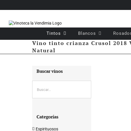
Saltar
al
contenido
Tintos
Blancos
Rosado
Vino tinto crianza Crusol 2018
Natural
Buscar vinos
Categorías
Espirituosos