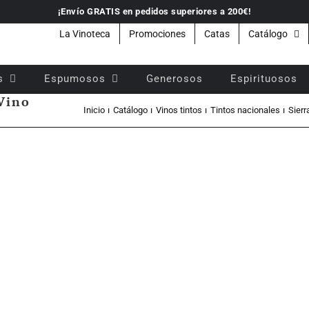
¡Envío GRATIS en pedidos superiores a 200€!
La Vinoteca
Promociones
Catas
Catálogo
s
Espumosos
Generosos
Espirituosos
 Vino
Inicio
Catálogo
Vinos tintos
Tintos nacionales
Sier