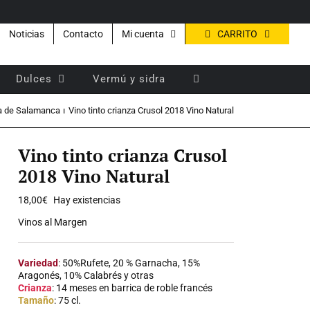
CARRITO
Noticias
Contacto
Mi cuenta
Dulces
Vermú y sidra
ra de Salamanca
Vino tinto crianza Crusol 2018 Vino Natural
Vino tinto crianza Crusol
2018 Vino Natural
18,00
€
Hay existencias
Vinos al Margen
Variedad
: 50%Rufete, 20 % Garnacha, 15%
Aragonés, 10% Calabrés y otras
Crianza
: 14 meses en barrica de roble francés
Tamaño
: 75 cl.