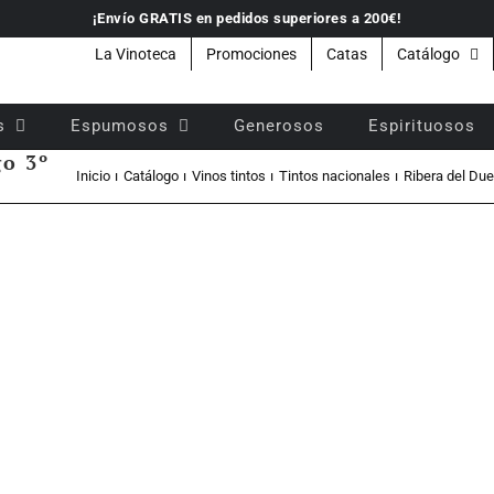
¡Envío GRATIS en pedidos superiores a 200€!
La Vinoteca
Promociones
Catas
Catálogo
s
Espumosos
Generosos
Espirituosos
go 3º
Inicio
Catálogo
Vinos tintos
Tintos nacionales
Ribera del Due