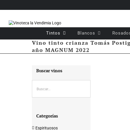
Saltar
al
contenido
Tintos
Blancos
Rosado
Vino tinto crianza Tomás Posti
año MAGNUM 2022
Buscar vinos
Categorías
Espirituosos