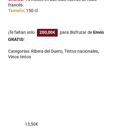
francés
Tamaño
: 150 cl
¡Te faltan solo
200,00
€
para disfrutar de
Envío
GRATIS
!
Categorías:
Ribera del Duero
,
Tintos nacionales
,
Vinos tintos
13,50
€