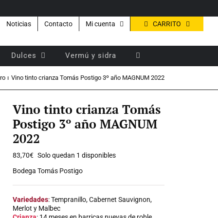
CARRITO
Noticias
Contacto
Mi cuenta
Dulces
Vermú y sidra
ro
Vino tinto crianza Tomás Postigo 3º año MAGNUM 2022
Vino tinto crianza Tomás
Postigo 3º año MAGNUM
2022
83,70
€
Solo quedan 1 disponibles
Bodega Tomás Postigo
Variedades
: Tempranillo, Cabernet Sauvignon,
Merlot y Malbec
Crianza
: 14 meses en barricas nuevas de roble