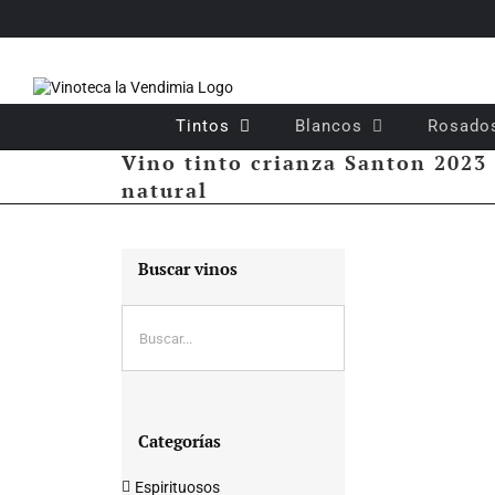
Saltar
al
contenido
Tintos
Blancos
Rosado
Vino tinto crianza Santon 2023
natural
Buscar vinos
Categorías
Espirituosos