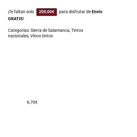
¡Te faltan solo
200,00
€
para disfrutar de
Envío
GRATIS
!
Categorías:
Sierra de Salamanca
,
Tintos
nacionales
,
Vinos tintos
6,70
€