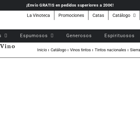
¡Envío GRATIS en pedidos superiores a 200€!
La Vinoteca
Promociones
Catas
Catálogo
s
Espumosos
Generosos
Espirituosos
 Vino
Inicio
Catálogo
Vinos tintos
Tintos nacionales
Sierr