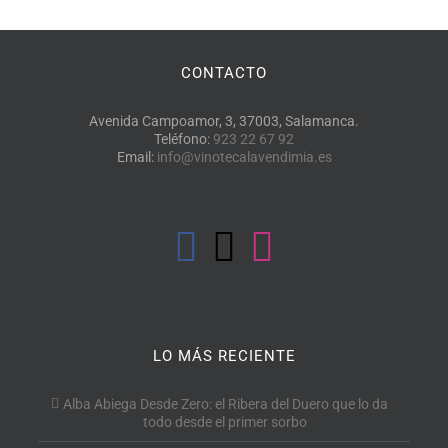
CONTACTO
Avenida Campoamor, 3, 37003, Salamanca.
Teléfono:
923 22 67 92
Email:
info@vinotecalavendimia.es
LO MÁS RECIENTE
Alba Abiega Desde Zero: el Ribera del Duero que lo da
todo desde el primer sorbo