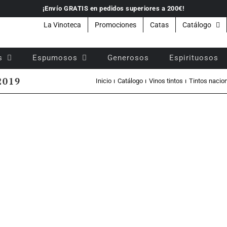
¡Envío GRATIS en pedidos superiores a 200€!
La Vinoteca
Promociones
Catas
Catálogo
s
Espumosos
Generosos
Espirituosos
2019
Inicio
Catálogo
Vinos tintos
Tintos nacio