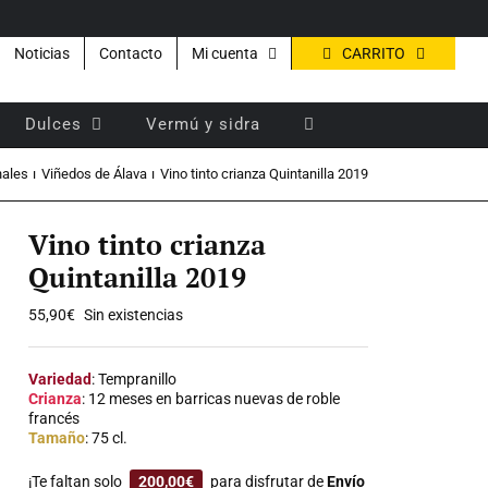
CARRITO
Noticias
Contacto
Mi cuenta
Dulces
Vermú y sidra
nales
Viñedos de Álava
Vino tinto crianza Quintanilla 2019
Vino tinto crianza
Quintanilla 2019
55,90
€
Sin existencias
Variedad
: Tempranillo
Crianza
: 12 meses en barricas nuevas de roble
francés
Tamaño
: 75 cl.
¡Te faltan solo
200,00
€
para disfrutar de
Envío