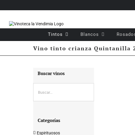
Saltar
al
contenido
Tintos
Blancos
Rosado
Vino tinto crianza Quintanilla 
Buscar vinos
Categorías
Espirituosos