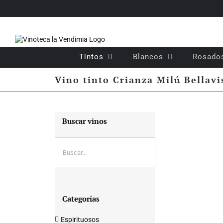
Saltar
al
contenido
Tintos
Blancos
Rosado
Vino tinto Crianza Milú Bellavi
Buscar vinos
Categorías
Espirituosos