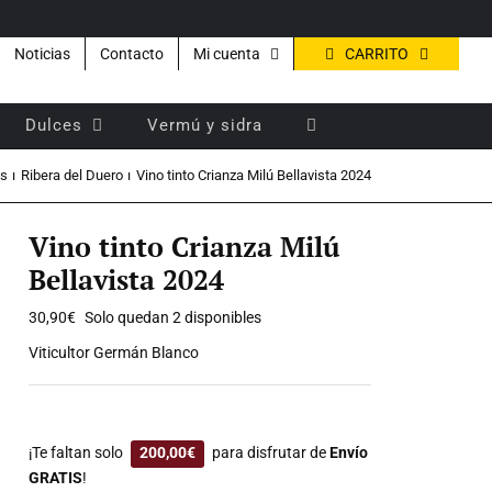
CARRITO
Noticias
Contacto
Mi cuenta
Dulces
Vermú y sidra
es
Ribera del Duero
Vino tinto Crianza Milú Bellavista 2024
Vino tinto Crianza Milú
Bellavista 2024
30,90
€
Solo quedan 2 disponibles
Viticultor Germán Blanco
¡Te faltan solo
200,00
€
para disfrutar de
Envío
GRATIS
!