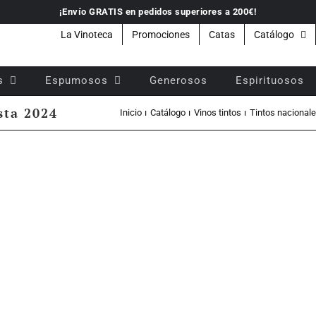
¡Envío GRATIS en pedidos superiores a 200€!
La Vinoteca
Promociones
Catas
Catálogo
s
Espumosos
Generosos
Espirituosos
sta 2024
Inicio
Catálogo
Vinos tintos
Tintos nacional