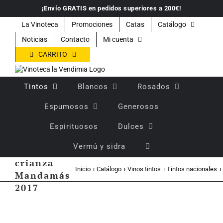
Saltar
¡Envío GRATIS en pedidos superiores a 200€!
al
contenido
La Vinoteca
Promociones
Catas
Catálogo
Noticias
Contacto
Mi cuenta
CARRITO
Tintos
Blancos
Rosados
Espumosos
Generosos
Espirituosos
Dulces
Vermú y sidra
Vino tinto
crianza
Inicio
Catálogo
Vinos tintos
Tintos nacionales
Mandamás
2017