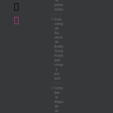
el
primer
sorbo
Guía
completa
de
los
vinos
de
Bodega
Tomás
Postigo:
qué
comprar
y
por
qué
Cómo
leer
la
etiqueta
de
un