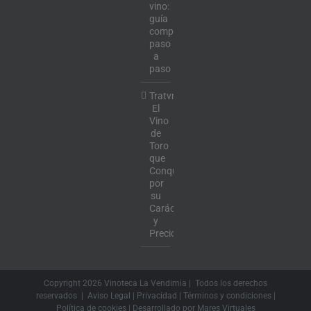
vino:
guía
completa
paso
a
paso
Tratvm:
El
Vino
de
Toro
que
Conquista
por
su
Carácter
y
Precio
Copyright
2026 Vinoteca La Vendimia | Todos los derechos
reservados |
Aviso Legal
|
Privacidad
|
Términos y condiciones
|
Política de cookies
| Desarrollado por
Mares Virtuales