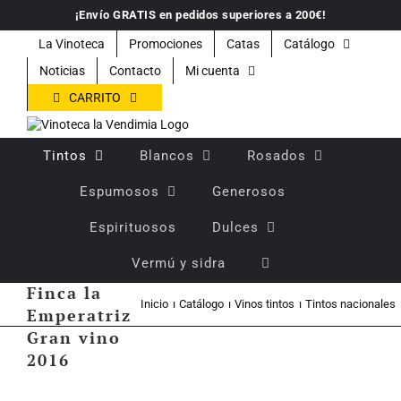
Saltar
¡Envío GRATIS en pedidos superiores a 200€!
al
contenido
La Vinoteca
Promociones
Catas
Catálogo
Noticias
Contacto
Mi cuenta
CARRITO
Tintos
Blancos
Rosados
Espumosos
Generosos
Espirituosos
Dulces
Vino tinto
Vermú y sidra
crianza
Finca la
Inicio
Catálogo
Vinos tintos
Tintos nacionales
Emperatriz
Gran vino
2016