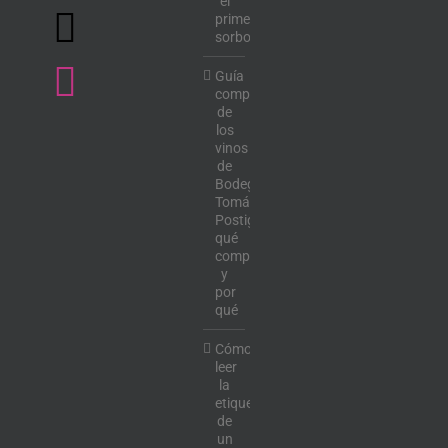
el
primer
sorbo
Guía
completa
de
los
vinos
de
Bodega
Tomás
Postigo:
qué
comprar
y
por
qué
Cómo
leer
la
etiqueta
de
un