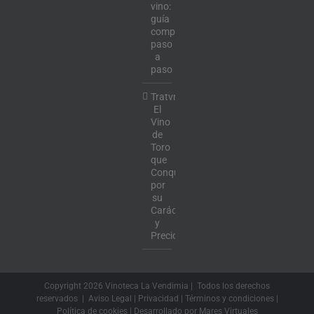
vino:
guía
completa
paso
a
paso
Tratvm:
El
Vino
de
Toro
que
Conquista
por
su
Carácter
y
Precio
Copyright
2026 Vinoteca La Vendimia | Todos los derechos
reservados |
Aviso Legal
|
Privacidad
|
Términos y condiciones
|
Política de cookies
| Desarrollado por
Mares Virtuales