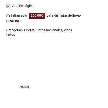
Vino Ecológico
¡Te faltan solo
200,00
€
para disfrutar de
Envío
GRATIS
!
Categorías:
Priorat
,
Tintos nacionales
,
Vinos
tintos
26,30
€