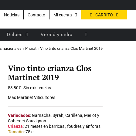
CARRITO
Noticias
Contacto
Mi cuenta
Dulces
Vermú y sidra
s nacionales
Priorat
Vino tinto crianza Clos Martinet 2019
Vino tinto crianza Clos
Martinet 2019
53,80
€
Sin existencias
Mas Martinet Viticultores
Variedades
: Garnacha, Syrah, Cariñena, Merlot y
Cabernet Sauvignon
Crianza
: 21 meses en barricas , foudres y ánforas
Tamaño
: 75 cl.