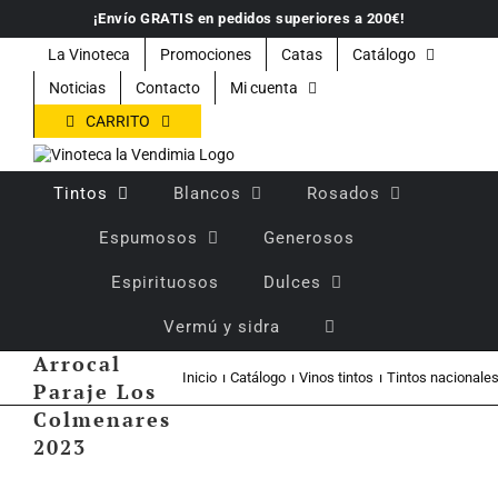
Saltar
¡Envío GRATIS en pedidos superiores a 200€!
al
contenido
La Vinoteca
Promociones
Catas
Catálogo
Noticias
Contacto
Mi cuenta
CARRITO
Tintos
Blancos
Rosados
Espumosos
Generosos
Espirituosos
Dulces
Vino tinto
Vermú y sidra
crianza
Arrocal
Inicio
Catálogo
Vinos tintos
Tintos nacionale
Paraje Los
Colmenares
2023