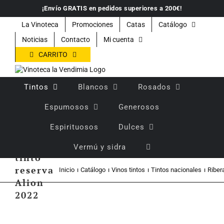
Saltar
¡Envío GRATIS en pedidos superiores a 200€!
al
contenido
La Vinoteca
Promociones
Catas
Catálogo
Noticias
Contacto
Mi cuenta
CARRITO
Tintos
Blancos
Rosados
Espumosos
Generosos
Espirituosos
Dulces
Vino
Vermú y sidra
tinto
reserva
Inicio
Catálogo
Vinos tintos
Tintos nacionales
Riber
Alion
2022