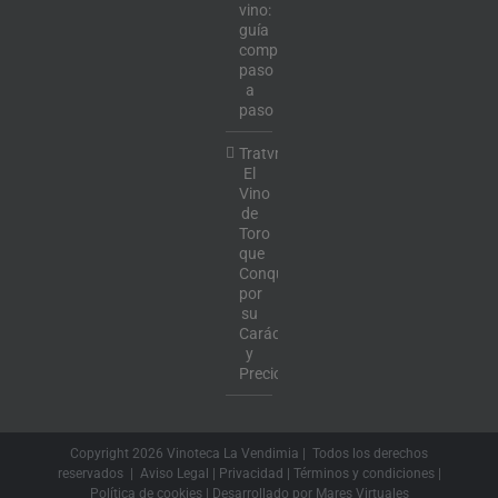
vino:
guía
completa
paso
a
paso
Tratvm:
El
Vino
de
Toro
que
Conquista
por
su
Carácter
y
Precio
Copyright
2026 Vinoteca La Vendimia | Todos los derechos
reservados |
Aviso Legal
|
Privacidad
|
Términos y condiciones
|
Política de cookies
| Desarrollado por
Mares Virtuales