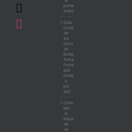
el
primer
sorbo
Guía
completa
de
los
vinos
de
Bodega
Tomás
Postigo:
qué
comprar
y
por
qué
Cómo
leer
la
etiqueta
de
un