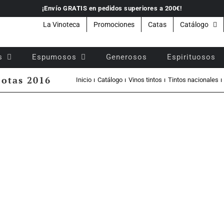
¡Envío GRATIS en pedidos superiores a 200€!
La Vinoteca
Promociones
Catas
Catálogo
s
Espumosos
Generosos
Espirituosos
Cotas 2016
Inicio
Catálogo
Vinos tintos
Tintos nacionales