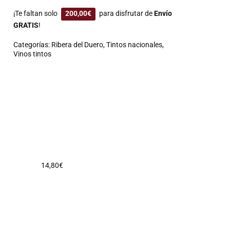
¡Te faltan solo
200,00
€
para disfrutar de
Envío
GRATIS
!
Categorías:
Ribera del Duero
,
Tintos nacionales
,
Vinos tintos
14,80
€