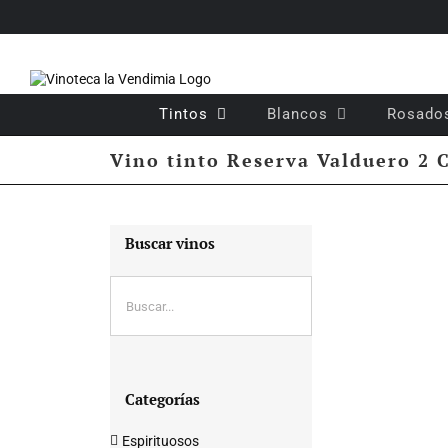
Saltar
al
contenido
Tintos
Blancos
Rosado
Vino tinto Reserva Valduero 2 
Buscar vinos
Categorías
Espirituosos