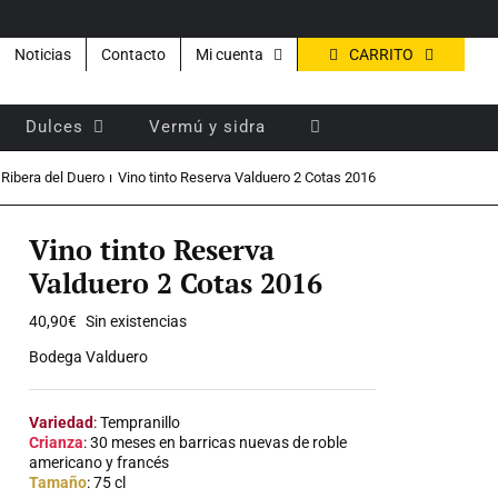
CARRITO
Noticias
Contacto
Mi cuenta
Dulces
Vermú y sidra
Ribera del Duero
Vino tinto Reserva Valduero 2 Cotas 2016
Vino tinto Reserva
Valduero 2 Cotas 2016
40,90
€
Sin existencias
Bodega Valduero
Variedad
: Tempranillo
Crianza
: 30 meses en barricas nuevas de roble
americano y francés
Tamaño
: 75 cl