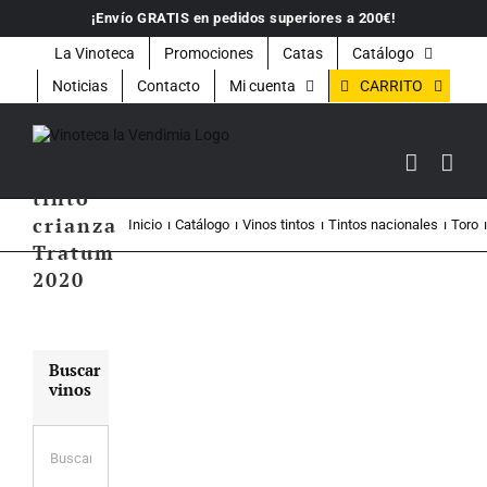
Saltar
¡Envío GRATIS en pedidos superiores a 200€!
al
contenido
La Vinoteca
Promociones
Catas
Catálogo
CARRITO
Noticias
Contacto
Mi cuenta
Vino
tinto
crianza
Inicio
Catálogo
Vinos tintos
Tintos nacionales
Toro
Tratum
2020
Buscar
vinos