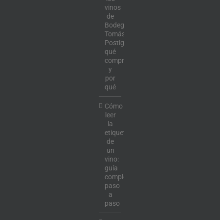
vinos
de
Bodega
Tomás
Postigo:
qué
comprar
y
por
qué
Cómo
leer
la
etiqueta
de
un
vino:
guía
completa
paso
a
paso