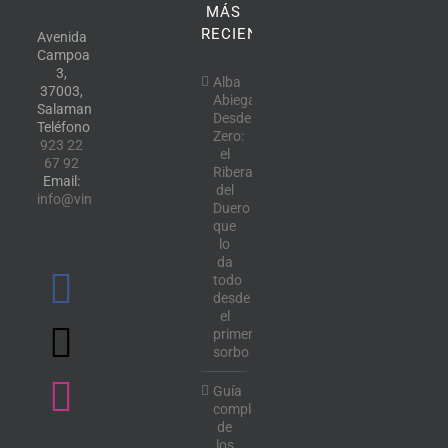
MÁS
RECIENTE
Avenida
Campoamor,
3,
Alba
37003,
Abiega
Salamanca.
Desde
Teléfono:
Zero:
923 22
el
67 92
Ribera
Email:
del
info@vinotecalavendimia.es
Duero
que
lo
da
todo
desde
el
primer
sorbo
Guía
completa
de
los