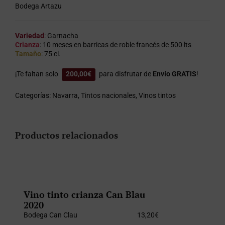
Bodega Artazu
Variedad
: Garnacha
Crianza
: 10 meses en barricas de roble francés de 500 lts
Tamaño
: 75 cl.
¡Te faltan solo
200,00
€
para disfrutar de
Envío GRATIS
!
Categorías:
Navarra
,
Tintos nacionales
,
Vinos tintos
Productos relacionados
Vino tinto crianza Can Blau
2020
Bodega Can Clau
13,20
€