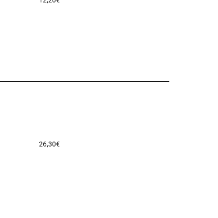
12,20
€
26,30
€