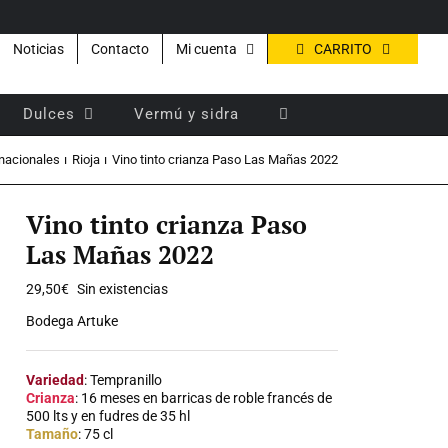
CARRITO
Noticias
Contacto
Mi cuenta
Dulces
Vermú y sidra
 nacionales
Rioja
Vino tinto crianza Paso Las Mañas 2022
Vino tinto crianza Paso
Las Mañas 2022
29,50
€
Sin existencias
Bodega Artuke
Variedad
: Tempranillo
Crianza
: 16 meses en barricas de roble francés de
500 lts y en fudres de 35 hl
Tamaño
: 75 cl