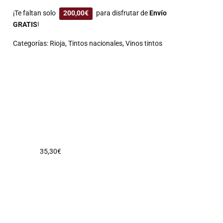
¡Te faltan solo
200,00
€
para disfrutar de
Envío
GRATIS
!
Categorías:
Rioja
,
Tintos nacionales
,
Vinos tintos
35,30
€