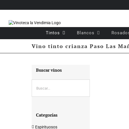
Saltar
al
contenido
Tintos
Blancos
Rosado
Vino tinto crianza Paso Las Ma
Buscar vinos
Categorías
Espirituosos