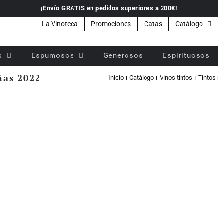
¡Envío GRATIS en pedidos superiores a 200€!
La Vinoteca
Promociones
Catas
Catálogo
s
Espumosos
Generosos
Espirituosos
ñas 2022
Inicio
Catálogo
Vinos tintos
Tintos