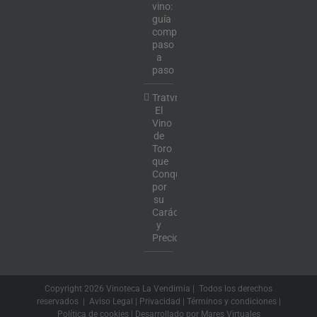
vino:
guía
completa
paso
a
paso
Tratvm:
El
Vino
de
Toro
que
Conquista
por
su
Carácter
y
Precio
Copyright
2026 Vinoteca La Vendimia | Todos los derechos
reservados |
Aviso Legal
|
Privacidad
|
Términos y condiciones
|
Política de cookies
| Desarrollado por
Mares Virtuales