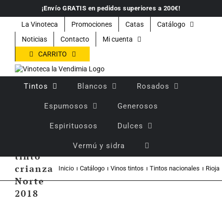
Saltar
¡Envío GRATIS en pedidos superiores a 200€!
al
contenido
La Vinoteca
Promociones
Catas
Catálogo
Noticias
Contacto
Mi cuenta
CARRITO
Tintos
Blancos
Rosados
Espumosos
Generosos
Espirituosos
Dulces
Vino
Vermú y sidra
tinto
crianza
Inicio
Catálogo
Vinos tintos
Tintos nacionales
Rioja
Norte
2018