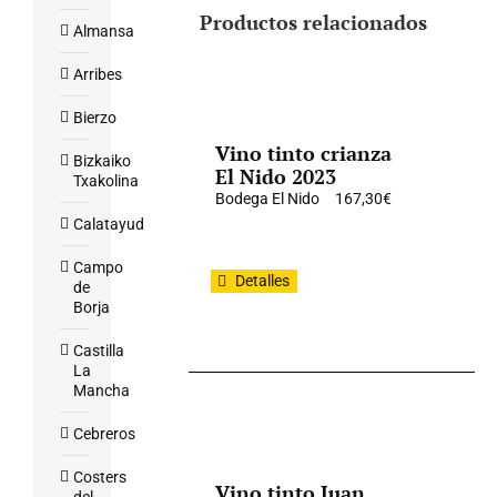
Productos relacionados
Almansa
Arribes
Bierzo
Vino tinto crianza
Bizkaiko
El Nido 2023
Txakolina
Bodega El Nido
167,30
€
Calatayud
Campo
Detalles
de
Borja
Castilla
La
Mancha
Cebreros
Costers
Vino tinto Juan