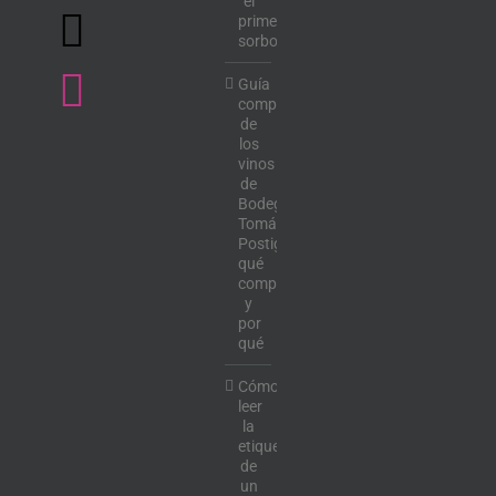
el
primer
sorbo
Guía
completa
de
los
vinos
de
Bodega
Tomás
Postigo:
qué
comprar
y
por
qué
Cómo
leer
la
etiqueta
de
un