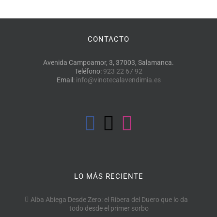
CONTACTO
Avenida Campoamor, 3, 37003, Salamanca.
Teléfono:
923 22 67 92
Email:
info@vinotecalavendimia.es
LO MÁS RECIENTE
Alba Abiega Desde Zero: el Ribera del Duero que lo da
todo desde el primer sorbo