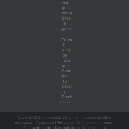
vino:
guía
completa
paso
a
paso
Tratvm:
El
Vino
de
Toro
que
Conquista
por
su
Carácter
y
Precio
Copyright
2026 Vinoteca La Vendimia | Todos los derechos
reservados |
Aviso Legal
|
Privacidad
|
Términos y condiciones
|
Política de cookies
| Desarrollado por
Mares Virtuales