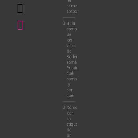
el
primer
sorbo
Guía
completa
de
los
vinos
de
Bodega
Tomás
Postigo:
qué
comprar
y
por
qué
Cómo
leer
la
etiqueta
de
un