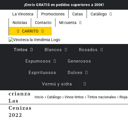
Saltar
¡Envío GRATIS en pedidos superiores a 200€!
al
contenido
La Vinoteca
Promociones
Catas
Catálogo
Noticias
Contacto
Mi cuenta
CARRITO
Tintos
Blancos
Rosados
Espumosos
Generosos
Espirituosos
Dulces
Vino
Vermú y sidra
tinto
crianza
Inicio
Catálogo
Vinos tintos
Tintos nacionales
Rioja
Las
Cenizas
2022