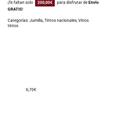
¡Te faltan solo
200,00
€
para disfrutar de
Envío
GRATIS
!
Categorías:
Jumilla
,
Tintos nacionales
,
Vinos
tintos
6,70
€