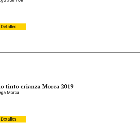
ga Juan Gil
Detalles
o tinto crianza Morca 2019
ega Morca
Detalles