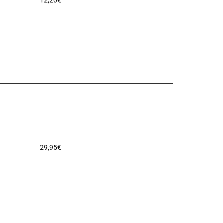
12,20
€
29,95
€