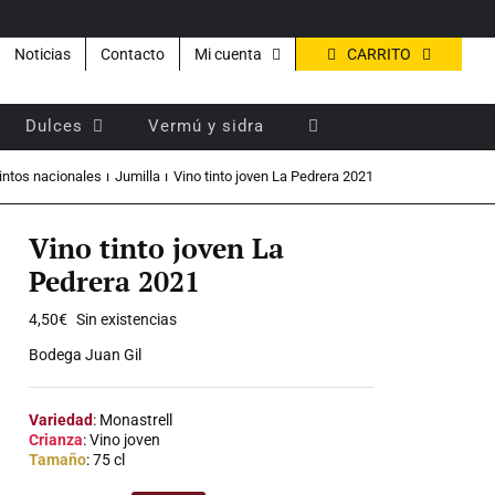
CARRITO
Noticias
Contacto
Mi cuenta
Dulces
Vermú y sidra
intos nacionales
Jumilla
Vino tinto joven La Pedrera 2021
Vino tinto joven La
Pedrera 2021
4,50
€
Sin existencias
Bodega Juan Gil
Variedad
: Monastrell
Crianza
: Vino joven
Tamaño
: 75 cl