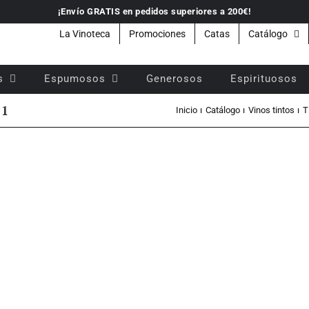
¡Envío GRATIS en pedidos superiores a 200€!
La Vinoteca
Promociones
Catas
Catálogo
s
Espumosos
Generosos
Espirituosos
21
Inicio
Catálogo
Vinos tintos
T