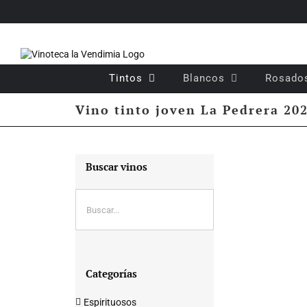
Saltar
al
contenido
Tintos
Blancos
Rosado
Vino tinto joven La Pedrera 20
Buscar vinos
Categorías
Espirituosos