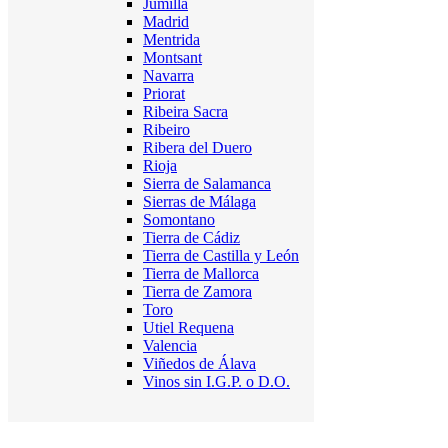
Jumilla
Madrid
Mentrida
Montsant
Navarra
Priorat
Ribeira Sacra
Ribeiro
Ribera del Duero
Rioja
Sierra de Salamanca
Sierras de Málaga
Somontano
Tierra de Cádiz
Tierra de Castilla y León
Tierra de Mallorca
Tierra de Zamora
Toro
Utiel Requena
Valencia
Viñedos de Álava
Vinos sin I.G.P. o D.O.