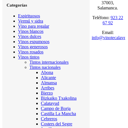
37003,
Categorías
Salamanca.
Espirituosos
Teléfono:
923 22
Vermú y sidra
67 92
Vino para regalar
Vinos blancos
Email:
Vinos dulces
info@vinotecalaven
Vinos espumosos
Vinos generosos
Vinos rosados
Vinos tintos
Tintos internacionales
Tintos nacionales
Abona
Alicante
Almansa
Arribes
Bierzo
Bizkaiko Txakolina
Calatayud
Campo de Borja
Castilla La Mancha
Cebreros
Costers del Segre