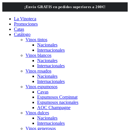
Saltar
¡Envío GRATIS en pedidos superiores a 200€!
al
contenido
La Vinoteca
Promociones
Catas
Catálogo
Vinos tintos
Nacionales
Internacionales
Vinos blancos
Nacionales
Internacionales
Vinos rosados
Nacionales
Internacionales
Vinos espumosos
Cavas
Espumosos Corpinnat
Espumosos nacionales
AOC Champagne
Vinos dulces
Nacionales
Internacionales
Vinos generosos