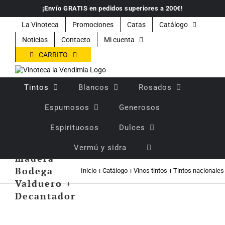
Saltar
¡Envío GRATIS en pedidos superiores a 200€!
al
contenido
La Vinoteca
Promociones
Catas
Catálogo
Noticias
Contacto
Mi cuenta
CARRITO
Tintos
Blancos
Rosados
Espumosos
Generosos
Espirituosos
Dulces
Estuche
Vermú y sidra
madera
Bodega
Inicio
Catálogo
Vinos tintos
Tintos nacionales
Valduero +
Decantador