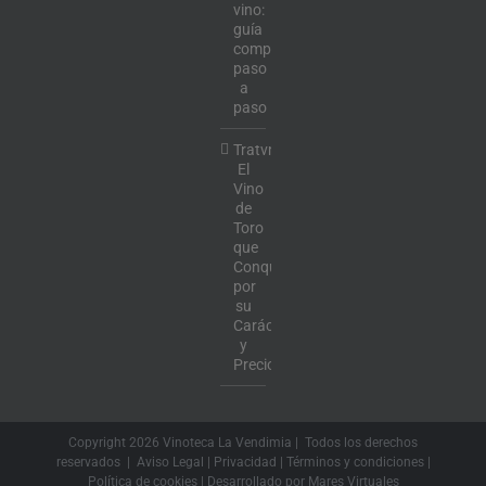
vino:
guía
completa
paso
a
paso
Tratvm:
El
Vino
de
Toro
que
Conquista
por
su
Carácter
y
Precio
Copyright
2026 Vinoteca La Vendimia | Todos los derechos
reservados |
Aviso Legal
|
Privacidad
|
Términos y condiciones
|
Política de cookies
| Desarrollado por
Mares Virtuales