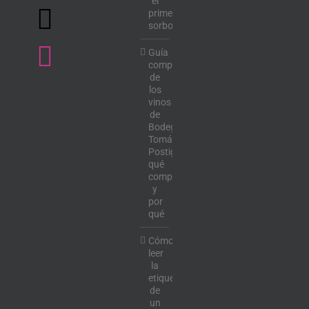
el
primer
sorbo
Guía
completa
de
los
vinos
de
Bodega
Tomás
Postigo:
qué
comprar
y
por
qué
Cómo
leer
la
etiqueta
de
un