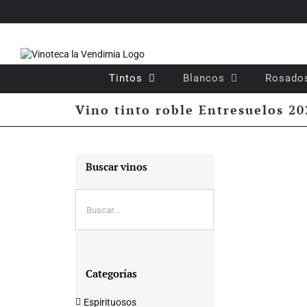
Saltar
al
contenido
Tintos
Blancos
Rosado
Vino tinto roble Entresuelos 20
Buscar vinos
Categorías
Espirituosos