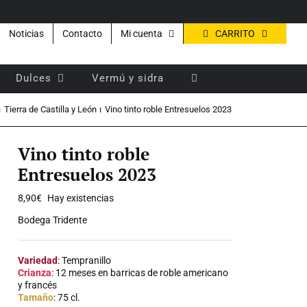
CARRITO
Noticias
Contacto
Mi cuenta
Dulces
Vermú y sidra
Tierra de Castilla y León
Vino tinto roble Entresuelos 2023
Vino tinto roble
Entresuelos 2023
8,90
€
Hay existencias
Bodega Tridente
Variedad
: Tempranillo
Crianza
: 12 meses en barricas de roble americano
y francés
Tamaño
: 75 cl.