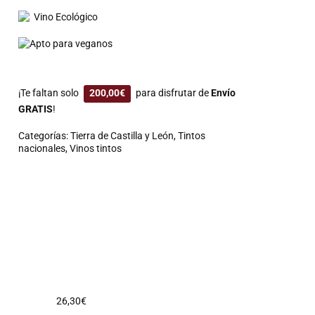
Vino Ecológico
Apto para veganos
¡Te faltan solo
200,00
€
para disfrutar de
Envío
GRATIS
!
Categorías:
Tierra de Castilla y León
,
Tintos
nacionales
,
Vinos tintos
26,30
€