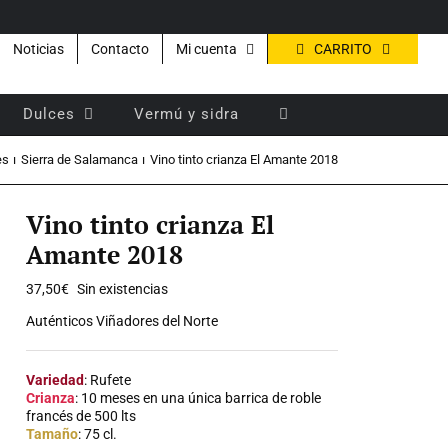
CARRITO
Noticias
Contacto
Mi cuenta
Dulces
Vermú y sidra
es
Sierra de Salamanca
Vino tinto crianza El Amante 2018
Vino tinto crianza El
Amante 2018
37,50
€
Sin existencias
Auténticos Viñadores del Norte
Variedad
: Rufete
Crianza
: 10 meses en una única barrica de roble
francés de 500 lts
Tamaño
: 75 cl.