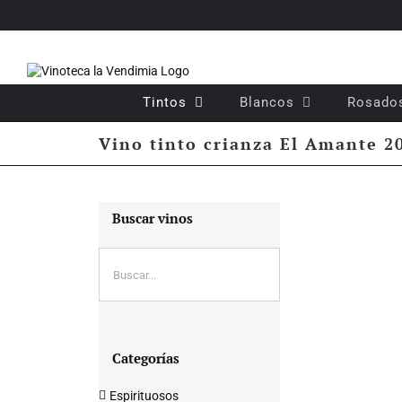
Saltar
al
contenido
Tintos
Blancos
Rosado
Vino tinto crianza El Amante 2
Buscar vinos
Categorías
Espirituosos