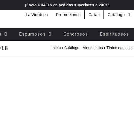
¡Envío GRATIS en pedidos superiores a 200€!
La Vinoteca
Promociones
Catas
Catálogo
s
Espumosos
Generosos
Espirituosos
018
Inicio
Catálogo
Vinos tintos
Tintos nacional