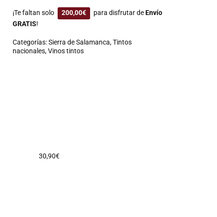
¡Te faltan solo
200,00
€
para disfrutar de
Envío
GRATIS
!
Categorías:
Sierra de Salamanca
,
Tintos
nacionales
,
Vinos tintos
30,90
€