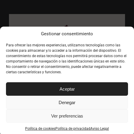
Gestionar consentimiento
Para ofrecer las mejores experiencias, utilizamos tecnologías como las
cookies para almacenar y/o acceder a la información del dispositivo. El
consentimiento de estas tecnologías nos permitirá procesar datos como el
comportamiento de navegación o las identificaciones únicas en este sitio.
No consentir o retirar el consentimiento, puede afectar negativamente a
ciertas características y funciones.
Aceptar
Denegar
Ver preferencias
Copyright
2026 Vinoteca La Vendimia | Todos los derechos
reservados |
Aviso Legal
|
Privacidad
|
Términos y condiciones
|
Política de cookies
Política de privacidad
Aviso Legal
Política de cookies
| Desarrollado por
Mares Virtuales