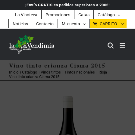
Saltar
¡Envío GRATIS en pedidos superiores a 200€!
al
contenido
La Vinoteca
Promociones
Catas
Catálogo
Noticias
Contacto
Mi cuenta
CARRITO
Vino tinto crianza Cisma 2015
Inicio
Catálogo
Vinos tintos
Tintos nacionales
Rioja
Vino tinto crianza Cisma 2015