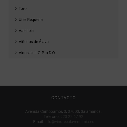
Toro
Utiel Requena
Valencia
Viñedos de Álava
Vinos sin I.G.P. o D.O.
CONTACTO
Avenida Campoamor, 3, 37003, Salamanca.
Teléfono:
923 22 67 92
Email:
info@vinotecalavendimia.es