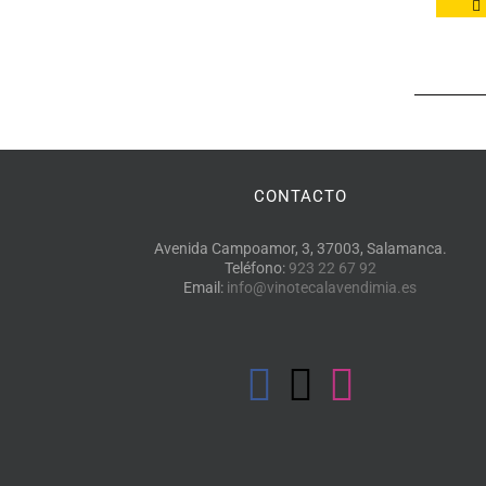
CONTACTO
Avenida Campoamor, 3, 37003, Salamanca.
Teléfono:
923 22 67 92
Email:
info@vinotecalavendimia.es