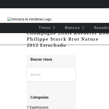
Saltar
al
contenido
Tintos
Blancos
Rosado
Champagne Louis Roederer Ros
Philippe Starck Brut Nature
2012 Estuchado
Buscar vinos
Categorías
Espirituosos