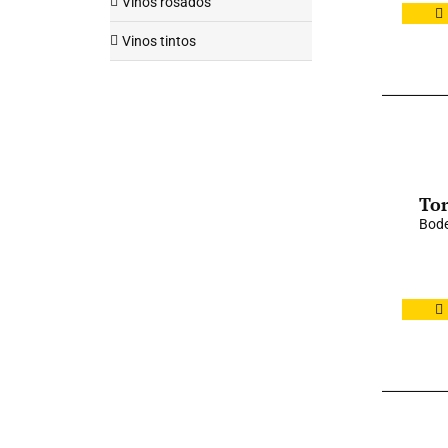
Vinos rosados
Vinos tintos
Tor
Bode