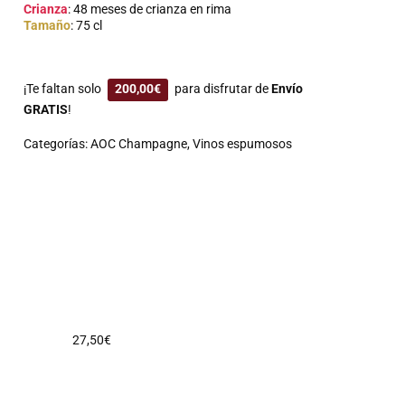
Crianza
: 48 meses de crianza en rima
Tamaño
: 75 cl
¡Te faltan solo
200,00
€
para disfrutar de
Envío
GRATIS
!
Categorías:
AOC Champagne
,
Vinos espumosos
27,50
€