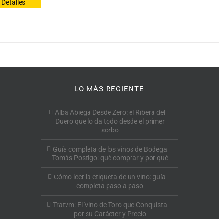
Detalles
LO MÁS RECIENTE
Alba Abiega Desde Zero: el Ribera del
Duero que lo da todo desde el primer
sorbo
Guía completa de los vinos de Bodega
Tomás Postigo: qué comprar y por qué
Cómo leer la etiqueta de un vino: guía
completa paso a paso
Tratvm: El Vino de Toro que Conquista
por su Carácter y Precio