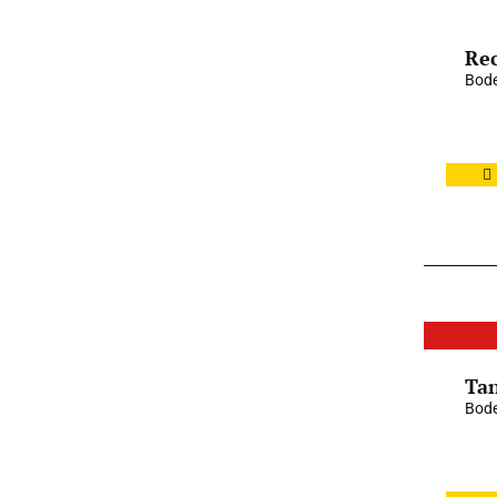
Rec
Bod
Tan
Bode