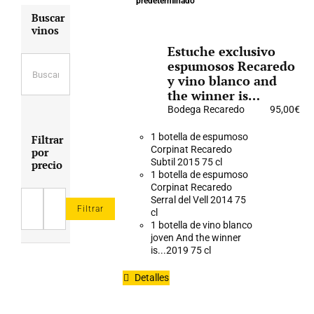
predeterminado
Buscar
vinos
Estuche exclusivo
espumosos Recaredo
y vino blanco and
the winner is…
Bodega Recaredo
95,00
€
1 botella de espumoso
Filtrar
Corpinat Recaredo
por
Subtil 2015 75 cl
precio
1 botella de espumoso
Corpinat Recaredo
Serral del Vell 2014 75
Filtrar
cl
Precio
Precio
1 botella de vino blanco
mínimo
máximo
joven And the winner
is...2019 75 cl
Detalles