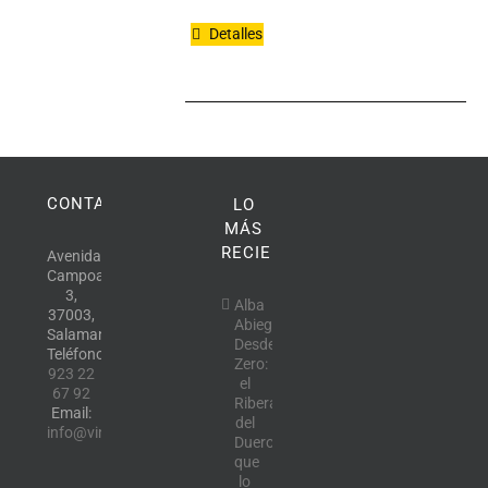
Detalles
CONTACTO
LO
MÁS
RECIENTE
Avenida
Campoamor,
3,
Alba
37003,
Abiega
Salamanca.
Desde
Teléfono:
Zero:
923 22
el
67 92
Ribera
Email:
del
info@vinotecalavendimia.es
Duero
que
lo