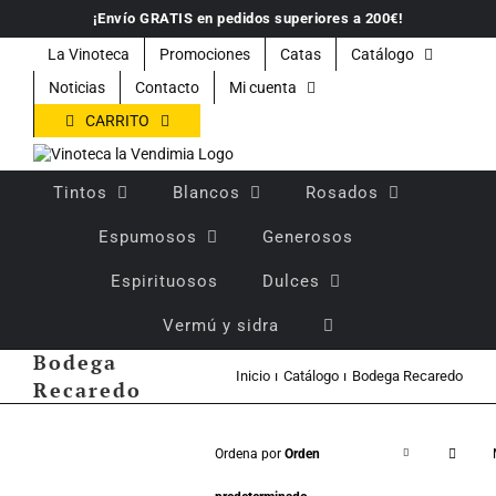
Saltar
¡Envío GRATIS en pedidos superiores a 200€!
al
contenido
La Vinoteca
Promociones
Catas
Catálogo
Noticias
Contacto
Mi cuenta
CARRITO
Tintos
Blancos
Rosados
Espumosos
Generosos
Espirituosos
Dulces
Vermú y sidra
Bodega
Inicio
Catálogo
Bodega Recaredo
Recaredo
Ordena por
Orden