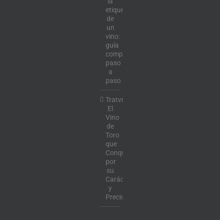
la
etiqueta
de
un
vino:
guía
completa
paso
a
paso
Tratvm:
El
Vino
de
Toro
que
Conquista
por
su
Carácter
y
Precio