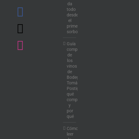
da
todo
desde
el
primer
sorbo
Guía
completa
de
los
vinos
de
Bodega
Tomás
Postigo:
qué
comprar
y
por
qué
Cómo
leer