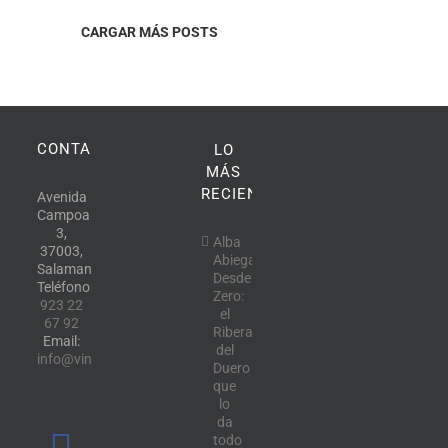
CARGAR MÁS POSTS
CONTACTO
LO
MÁS
RECIENTE
Avenida
Campoamor,
3,
Alba
37003,
Abiega
Salamanca.
Desde
Teléfono:
Zero:
923 22
el
67 92
Ribera
Email:
del
info@vinotecalavendimia.es
Duero
que
lo
da
todo