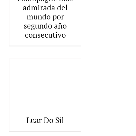
Louis Roederer, la marca de
admirada del
champagne más admirada
del mundo por segundo año
mundo por
consecutivo
segundo año
consecutivo
Luar Do Sil
Luar Do Sil