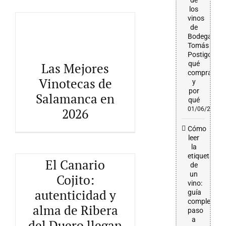
de
los
vinos
de
Bodega
Tomás
Postigo:
qué
Las Mejores
Las Mejores Vinotecas de
comprar
Salamanca en 2026
Vinotecas de
y
por
Salamanca en
qué
01/06/2026
2026
Cómo
leer
la
etiqueta
El Canario
de
un
Cojito:
vino:
autenticidad y
guía
completa
El Canario Cojito:
alma de Ribera
paso
autenticidad y alma de
Ribera del Duero llegan a
a
del Duero llegan