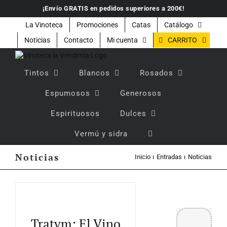
Saltar
¡Envío GRATIS en pedidos superiores a 200€!
al
contenido
La Vinoteca
Promociones
Catas
Catálogo
CARRITO
Noticias
Contacto
Mi cuenta
Tintos
Blancos
Rosados
Espumosos
Generosos
Espirituosos
Dulces
Vermú y sidra
Noticias
Inicio
Entradas
Noticias
Tratvm: El Vino