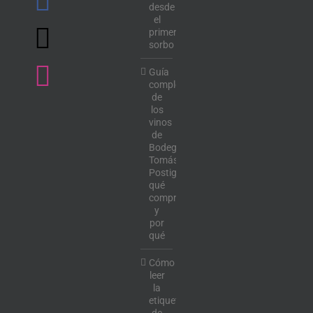
desde
el
primer
sorbo
Guía
completa
de
los
vinos
de
Bodega
Tomás
Postigo:
qué
comprar
y
por
qué
Cómo
leer
la
etiqueta