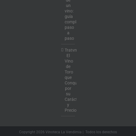
de
un
vino:
guía
completa
paso
a
paso
Tratvm:
El
Vino
de
Toro
que
Conquista
por
su
Carácter
y
Precio
Copyright
2026 Vinoteca La Vendimia | Todos los derechos