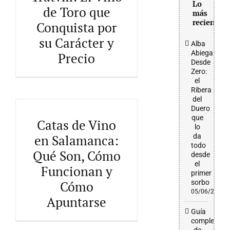
Lo
de Toro que
Tratvm: El Vino de Toro que
más
Conquista por su Carácter y
reciente
Conquista por
Precio
su Carácter y
Alba
Abiega
Precio
Desde
Zero:
el
Ribera
del
Duero
que
Catas de Vino
lo
da
en Salamanca:
todo
Catas de Vino en
Qué Son, Cómo
desde
Salamanca: Qué Son, Cómo
el
Funcionan y Cómo
Funcionan y
Apuntarse
primer
sorbo
Cómo
05/06/2026
Apuntarse
Guía
completa