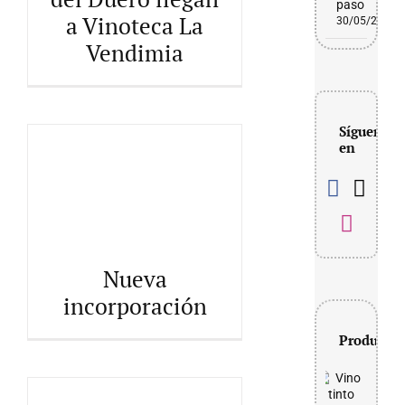
Vinoteca La Vendimia
paso
a Vinoteca La
30/05/2026
Vendimia
Síguenos
en
Nueva incorporación
Nueva
incorporación
Productos