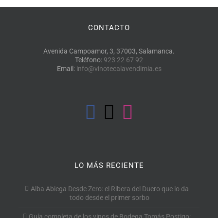
CONTACTO
Avenida Campoamor, 3, 37003, Salamanca.
Teléfono:
923 22 67 92
Email:
info@vinotecalavendimia.es
LO MÁS RECIENTE
Alba Abiega Desde Zero: el Ribera del Duero que lo da
todo desde el primer sorbo
Guía completa de los vinos de Bodega Tomás Postigo: