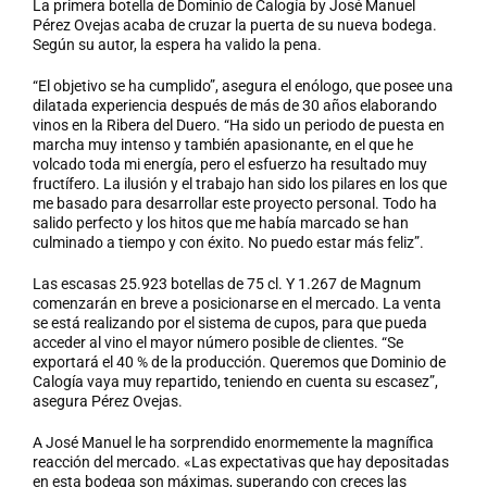
La primera botella de Dominio de Calogía by José Manuel
Pérez Ovejas acaba de cruzar la puerta de su nueva bodega.
Según su autor, la espera ha valido la pena.
“El objetivo se ha cumplido”, asegura el enólogo, que posee una
dilatada experiencia después de más de 30 años elaborando
vinos en la Ribera del Duero. “Ha sido un periodo de puesta en
marcha muy intenso y también apasionante, en el que he
volcado toda mi energía, pero el esfuerzo ha resultado muy
fructífero. La ilusión y el trabajo han sido los pilares en los que
me basado para desarrollar este proyecto personal. Todo ha
salido perfecto y los hitos que me había marcado se han
culminado a tiempo y con éxito. No puedo estar más feliz”.
Las escasas 25.923 botellas de 75 cl. Y 1.267 de Magnum
comenzarán en breve a posicionarse en el mercado. La venta
se está realizando por el sistema de cupos, para que pueda
acceder al vino el mayor número posible de clientes. “Se
exportará el 40 % de la producción. Queremos que Dominio de
Calogía vaya muy repartido, teniendo en cuenta su escasez”,
asegura Pérez Ovejas.
A José Manuel le ha sorprendido enormemente la magnífica
reacción del mercado. «Las expectativas que hay depositadas
en esta bodega son máximas, superando con creces las