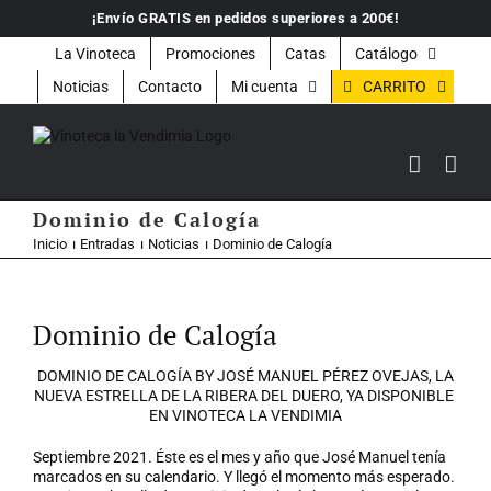
Saltar
¡Envío GRATIS en pedidos superiores a 200€!
al
contenido
La Vinoteca
Promociones
Catas
Catálogo
CARRITO
Noticias
Contacto
Mi cuenta
Dominio de Calogía
Inicio
Entradas
Noticias
Dominio de Calogía
Ver
imagen
Dominio de Calogía
más
grande
DOMINIO DE CALOGÍA BY JOSÉ MANUEL PÉREZ OVEJAS, LA
NUEVA ESTRELLA DE LA RIBERA DEL DUERO, YA DISPONIBLE
EN VINOTECA LA VENDIMIA
Septiembre 2021. Éste es el mes y año que José Manuel tenía
marcados en su calendario. Y llegó el momento más esperado.