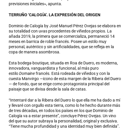
previsiones iniciales», apunta.
TERRUÑO ‘CALOGÍA’. LA EXPRESIÓN DEL ORIGEN
Dominio de Calogía by José Manuel Pérez Ovejas se elabora en
su totalidad con uvas procedentes de viñedos propios. La
añada 2019, la primera que se comercializa, permaneció 14
meses en barrica de roble francés. Posee un estilo muy
personal, auténtico y sin artificialidades, que se refleja en la
copa de manera asombrosa.
Esta bodega-boutique, situada en Roa de Duero, es moderna,
innovadora, vanguardista y funcional, al más puro
estilo
Domaine
francés. Está rodeada de viñedos y con la
cuesta Manvirgo —icono de esta margen de la Ribera del Duero
— de fondo, que se erige como protagonista principal del
paisaje que se divisa desde la sala de catas.
“Intentaré dar a la Ribera del Duero lo que ella me ha dado a mí
y llevaré con orgullo esta tierra, como lo he hecho durante más
de tres décadas, en todos los países en los que Dominio de
Calogía va a estar presente”, concluye Pérez Ovejas. Un vino
del que su autor subraya la personalidad, original y exclusiva.
“Tiene mucha profundidad y una identidad muy bien definida”.