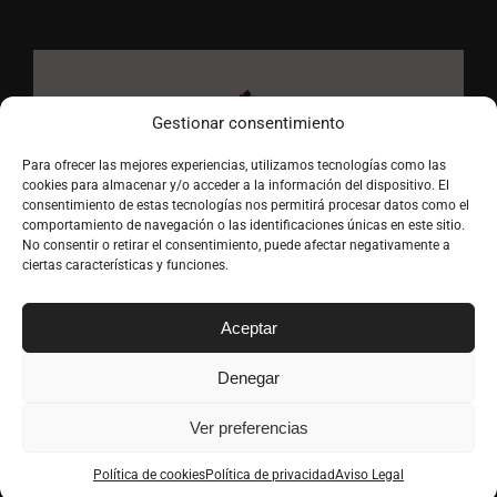
Gestionar consentimiento
Para ofrecer las mejores experiencias, utilizamos tecnologías como las
cookies para almacenar y/o acceder a la información del dispositivo. El
consentimiento de estas tecnologías nos permitirá procesar datos como el
comportamiento de navegación o las identificaciones únicas en este sitio.
No consentir o retirar el consentimiento, puede afectar negativamente a
ciertas características y funciones.
Aceptar
Denegar
Ver preferencias
Copyright
2026 Vinoteca La Vendimia | Todos los derechos
reservados |
Aviso Legal
|
Privacidad
|
Términos y condiciones
|
Política de cookies
Política de privacidad
Aviso Legal
Política de cookies
| Desarrollado por
Mares Virtuales