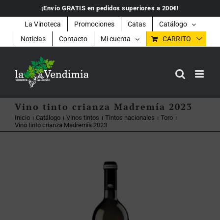
Saltar
¡Envío GRATIS en pedidos superiores a 200€!
al
contenido
La Vinoteca
Promociones
Catas
Catálogo
Noticias
Contacto
Mi cuenta
CARRITO
Vino tinto crianza Madremía 2023
Inicio
Catálogo
Vinos tintos
Tintos nacionales
Toro
Vino tinto crianza Madremía 2023