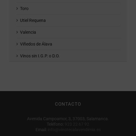
Toro
Utiel Requena
Valencia
Viñedos de Álava
Vinos sin I.G.P. o D.O.
CONTACTO
Avenida Campoamor, 3, 37003, Salamanca.
Teléfono:
923 22 67 92
Email:
info@vinotecalavendimia.es