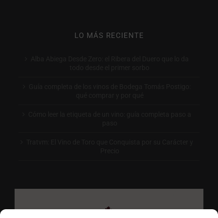
LO MÁS RECIENTE
Alba Abiega Desde Zero: el Ribera del Duero que lo da
todo desde el primer sorbo
Guía completa de los vinos de Bodega Tomás Postigo:
qué comprar y por qué
Cómo leer la etiqueta de un vino: guía completa paso a
paso
Tratvm: El Vino de Toro que Conquista por su Carácter y
Precio