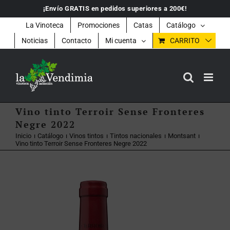
Saltar
¡Envío GRATIS en pedidos superiores a 200€!
al
contenido
La Vinoteca
Promociones
Catas
Catálogo
Noticias
Contacto
Mi cuenta
CARRITO
Vino tinto Terroir Sense Fronteres
Negre 2022
Inicio
Catálogo
Vinos tintos
Tintos nacionales
Montsant
Vino tinto Terroir Sense Fronteres Negre 2022