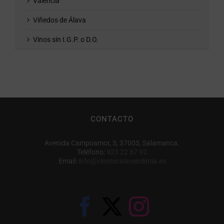
Valencia
Viñedos de Álava
Vinos sin I.G.P. o D.O.
CONTACTO
Avenida Campoamor, 3, 37003, Salamanca.
Teléfono:
923 22 67 92
Email:
info@vinotecalavendimia.es