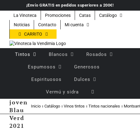
Saltar
¡Envío GRATIS en pedidos superiores a 200€!
al
contenido
La Vinoteca
Promociones
Catas
Catálogo
Noticias
Contacto
Mi cuenta
CARRITO
Tintos
Blancos
Rosados
Espumosos
Generosos
Espirituosos
Dulces
Vino
Vermú y sidra
tinto
joven
Inicio
Catálogo
Vinos tintos
Tintos nacionales
Montsan
Blau
Verd
2021