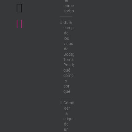
el
primer
sorbo
Guía
completa
de
los
vinos
de
Bodega
Tomás
Postigo:
qué
comprar
y
por
qué
Cómo
leer
la
etiqueta
de
un