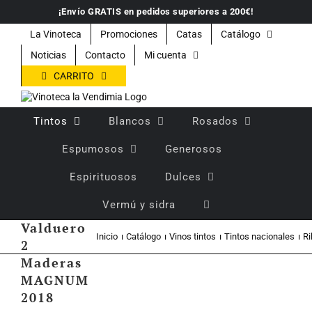
Saltar
¡Envío GRATIS en pedidos superiores a 200€!
al
contenido
La Vinoteca
Promociones
Catas
Catálogo
Noticias
Contacto
Mi cuenta
CARRITO
Tintos
Blancos
Rosados
Espumosos
Generosos
Vino
Espirituosos
Dulces
tinto
Vermú y sidra
crianza
Valduero
Inicio
Catálogo
Vinos tintos
Tintos nacionales
Ri
2
Maderas
MAGNUM
2018