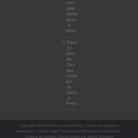
vino:
guía
completa
paso
a
paso
Tratvm:
El
Vino
de
Toro
que
Conquista
por
su
Carácter
y
Precio
Copyright
2026 Vinoteca La Vendimia | Todos los derechos
reservados |
Aviso Legal
|
Privacidad
|
Términos y condiciones
|
Política de cookies
| Desarrollado por
Mares Virtuales