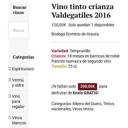
Vino tinto crianza
Buscar
vinos
Valdegatiles 2016
120,00
€
Solo quedan 1 disponibles
Bodega Dominio de Atauta
Variedad
: Tempranillo
Crianza
: 18 meses en barricas de roble
Categorías
francés nuevas y de segundo vino
Tamaño
: 75 cl.
Espirituosos
Vermú
y sidra
¡Te faltan solo
200,00
€
para
disfrutar de
Envío GRATIS
!
Vino
para
Categorías:
Ribera del Duero
,
Tintos
regalar
nacionales
,
Vinos tintos
Vinos
blancos