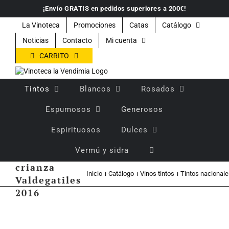
Saltar
¡Envío GRATIS en pedidos superiores a 200€!
al
contenido
La Vinoteca
Promociones
Catas
Catálogo
Noticias
Contacto
Mi cuenta
CARRITO
Tintos
Blancos
Rosados
Espumosos
Generosos
Espirituosos
Dulces
Vermú y sidra
Vino tinto
crianza
Inicio
Catálogo
Vinos tintos
Tintos nacional
Valdegatiles
2016