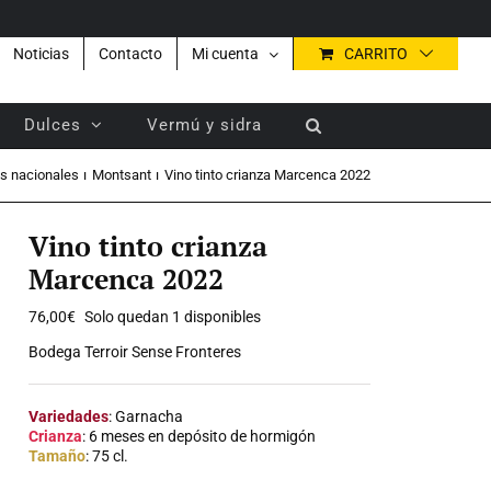
Noticias
Contacto
Mi cuenta
CARRITO
Dulces
Vermú y sidra
os nacionales
Montsant
Vino tinto crianza Marcenca 2022
Vino tinto crianza
Marcenca 2022
76,00
€
Solo quedan 1 disponibles
Bodega Terroir Sense Fronteres
Variedades
: Garnacha
Crianza
: 6 meses en depósito de hormigón
Tamaño
: 75 cl.