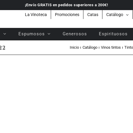
¡Envío GRATIS en pedidos superiores a 200€!
La Vinoteca
Promociones
Catas
Catálogo
s
Espumosos
Generosos
Espirituosos
22
Inicio
Catálogo
Vinos tintos
Tint