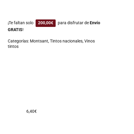
¡Te faltan solo
200,00
€
para disfrutar de
Envío
GRATIS
!
Categorías:
Montsant
,
Tintos nacionales
,
Vinos
tintos
6,40
€