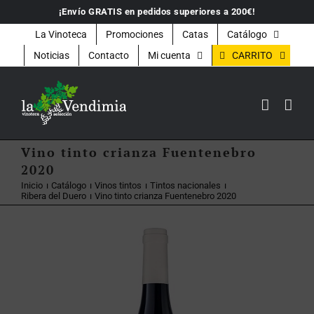
Saltar
¡Envío GRATIS en pedidos superiores a 200€!
al
contenido
La Vinoteca
Promociones
Catas
Catálogo
CARRITO
Noticias
Contacto
Mi cuenta
Vino tinto crianza Fuentenebro
2020
Inicio
Catálogo
Vinos tintos
Tintos nacionales
Ribera del Duero
Vino tinto crianza Fuentenebro 2020