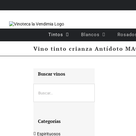
Saltar
al
contenido
Tintos
Blancos
Rosado
Vino tinto crianza Antídoto 
Buscar vinos
Categorías
Espirituosos