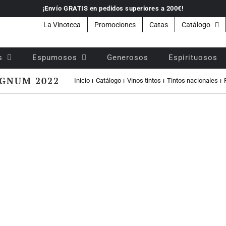
¡Envío GRATIS en pedidos superiores a 200€!
La Vinoteca
Promociones
Catas
Catálogo
s
Espumosos
Generosos
Espirituosos
MAGNUM 2022
Inicio
Catálogo
Vinos tintos
Tintos nacionales