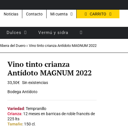
CARRITO
Noticias
Contacto
Mi cuenta
Dulces
Vermú y sidra
Ribera del Duero
Vino tinto crianza Antídoto MAGNUM 2022
Vino tinto crianza
Antídoto MAGNUM 2022
33,50
€
Sin existencias
Bodega Antídoto
Variedad
: Tempranillo
Crianza
: 12 meses en barricas de roble francés de
225 lts
Tamaño
: 150 cl.