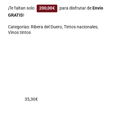
¡Te faltan solo
200,00
€
para disfrutar de
Envío
GRATIS
!
Categorías:
Ribera del Duero
,
Tintos nacionales
,
Vinos tintos
35,30
€