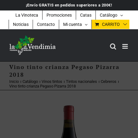
Saltar
¡Envío GRATIS en pedidos superiores a 200€!
al
contenido
La Vinoteca
Promociones
Catas
Catálogo
Noticias
Contacto
Mi cuenta
CARRITO
Vino tinto crianza Pegaso Pizarra
2018
Inicio
Catálogo
Vinos tintos
Tintos nacionales
Cebreros
Vino tinto crianza Pegaso Pizarra 2018