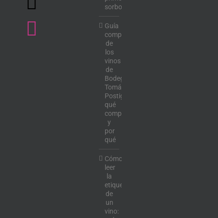
sorbo
Guía
completa
de
los
vinos
de
Bodega
Tomás
Postigo:
qué
comprar
y
por
qué
Cómo
leer
la
etiqueta
de
un
vino: