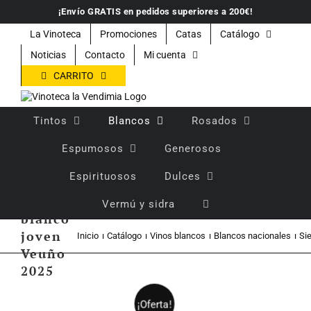
Saltar
¡Envío GRATIS en pedidos superiores a 200€!
al
contenido
La Vinoteca
Promociones
Catas
Catálogo
Noticias
Contacto
Mi cuenta
CARRITO
Tintos
Blancos
Rosados
Espumosos
Generosos
Espirituosos
Dulces
Vino
Vermú y sidra
blanco
joven
Inicio
Catálogo
Vinos blancos
Blancos nacionales
Si
Veuño
2025
¡Oferta!