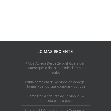
LO MÁS RECIENTE
Alba Abiega Desde Zero: el Ribera del
Duero que lo da todo desde el primer
sorbo
Guía completa de los vinos de Bodega
Tomás Postigo: qué comprar y por qué
Cómo leer la etiqueta de un vino: guía
completa paso a paso
Tratvm: El Vino de Toro que Conquista