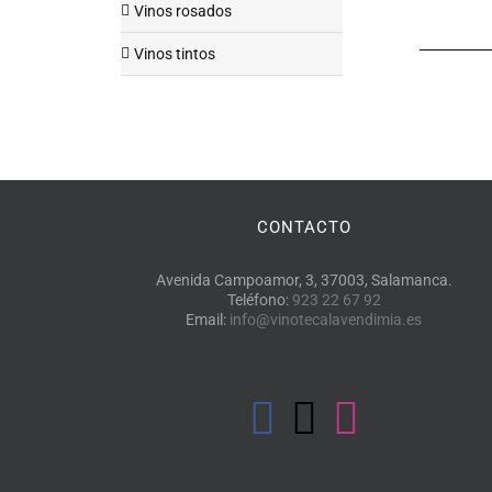
Vinos rosados
Vinos tintos
CONTACTO
Avenida Campoamor, 3, 37003, Salamanca.
Teléfono:
923 22 67 92
Email:
info@vinotecalavendimia.es