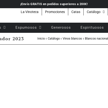
¡Envío GRATIS en pedidos superiores a 200€!
La Vinoteca
Promociones
Catas
Catálogo
s
Espumosos
Generosos
Espirituosos
ador 2023
Inicio
Catálogo
Vinos blancos
Blancos naciona