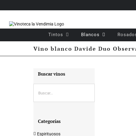
Saltar
al
contenido
Tintos
Blancos
Rosado
Vino blanco Davide Duo Observ
Buscar vinos
Categorías
Espirituosos