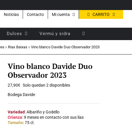
CARRITO
Noticias
Contacto
Mi cuenta
Dulces
Vermú y sidra
les
Rias Baixas
Vino blanco Davide Duo Observador 2023
Vino blanco Davide Duo
Observador 2023
27,90
€
Solo quedan 2 disponibles
Bodega Davide
Variedad
: Albariño y Godello
Crianza
: 9 meses en contacto con sus lías
Tamaño
: 75 cl.