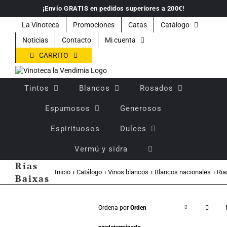
Saltar
¡Envío GRATIS en pedidos superiores a 200€!
al
contenido
La Vinoteca
Promociones
Catas
Catálogo
Noticias
Contacto
Mi cuenta
CARRITO
Tintos
Blancos
Rosados
Espumosos
Generosos
Espirituosos
Dulces
Vermú y sidra
Rias
Inicio
Catálogo
Vinos blancos
Blancos nacionales
Ria
Baixas
Ordena por
Orden