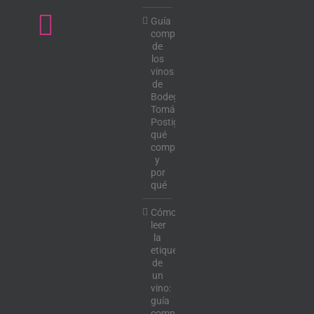
Guía
completa
de
los
vinos
de
Bodega
Tomás
Postigo:
qué
comprar
y
por
qué
Cómo
leer
la
etiqueta
de
un
vino:
guía
completa