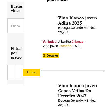
predeterminado
Buscar
vinos
Vino blanco joven
Adina 2023
Bodega Gerardo Méndez
29,90
€
Variedad
: Albariño
Crianza
:
Vino joven
Tamaño
: 75 cl.
Filtrar
por
Detalles
precio
Filtrar
Precio
Precio
mínimo
máximo
Vino blanco joven
Cepas Vellas Do
Ferreiro 2023
Bodega Gerardo Méndez
35,90
€