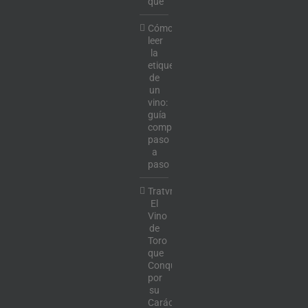
qué
Cómo
leer
la
etiqueta
de
un
vino:
guía
completa
paso
a
paso
Tratvm:
El
Vino
de
Toro
que
Conquista
por
su
Carácter