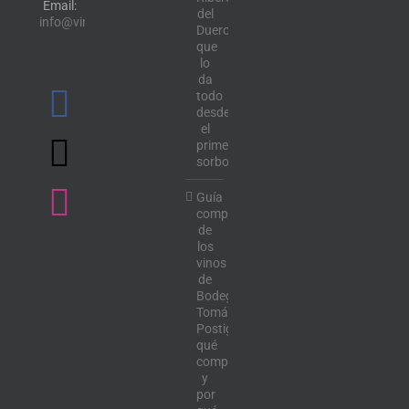
Email:
del
info@vinotecalavendimia.es
Duero
que
lo
da
todo
desde
el
primer
sorbo
Guía
completa
de
los
vinos
de
Bodega
Tomás
Postigo:
qué
comprar
y
por