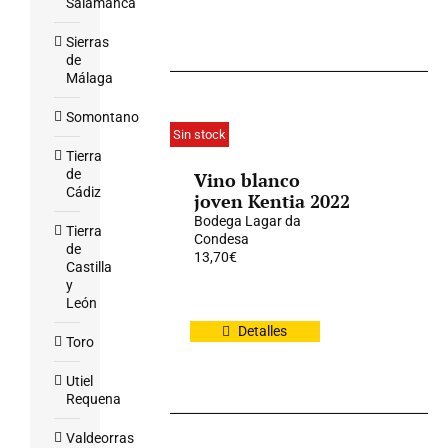
Salamanca
Sierras
de
Málaga
Somontano
Sin stock
Tierra
de
Vino blanco
Cádiz
joven Kentia 2022
Bodega Lagar da
Tierra
Condesa
de
13,70
€
Castilla
y
León
Detalles
Toro
Utiel
Requena
Valdeorras