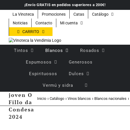
Saltar
¡Envío GRATIS en pedidos superiores a 200€!
al
contenido
La Vinoteca
Promociones
Catas
Catálogo
Noticias
Contacto
Mi cuenta
CARRITO
Tintos
Blancos
Rosados
Espumosos
Generosos
Espirituosos
Dulces
Vino
Vermú y sidra
blanco
joven O
Inicio
Catálogo
Vinos blancos
Blancos nacionales
Fillo da
Condesa
2024