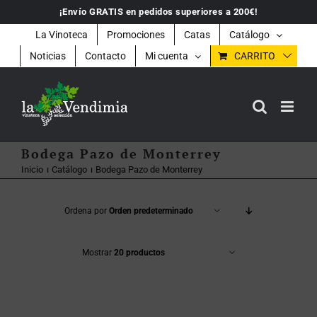
Saltar
¡Envío GRATIS en pedidos superiores a 200€!
al
contenido
La Vinoteca
Promociones
Catas
Catálogo
Noticias
Contacto
Mi cuenta
CARRITO
Bodega Pazo de Monterrey
Inicio
Catálogo
Bodega Pazo de Monterrey
Ordena por
Orden predeterminado
Mostrar
20 productos