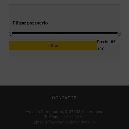
Filtrar por precio
Precio:
0€
—
Filtrar
Precio
Precio
10€
mínimo
máximo
CONTACTO
Avenida Campoamor, 3, 37003, Salamanca.
Teléfono:
923 22 67 92
Email:
info@vinotecalavendimia.es