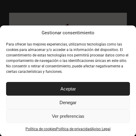
Gestionar consentimiento
Para ofrecer las mejores experiencias, utilizamos tecnologías como las
cookies para almacenar y/o acceder a la información del dispositivo. El
consentimiento de estas tecnologías nos permitirá procesar datos como el
comportamiento de navegación o las identificaciones únicas en este sitio.
No consentir o retirar el consentimiento, puede afectar negativamente a
ciertas características y funciones.
Aceptar
Denegar
Ver preferencias
Copyright
2026 Vinoteca La Vendimia | Todos los derechos
reservados |
Aviso Legal
|
Privacidad
|
Términos y condiciones
|
Política de cookies
Política de privacidad
Aviso Legal
Política de cookies
| Desarrollado por
Mares Virtuales