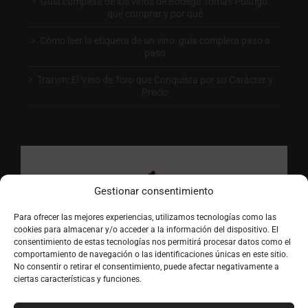
Guía completa de los vinos de Bodega Tomás Postigo:
qué comprar y por qué
Cómo leer la etiqueta de un vino: guía completa paso a
paso
Tratvm: El Vino de Toro que Conquista por su Carácter y
Precio
Gestionar consentimiento
Para ofrecer las mejores experiencias, utilizamos tecnologías como las
cookies para almacenar y/o acceder a la información del dispositivo. El
consentimiento de estas tecnologías nos permitirá procesar datos como el
comportamiento de navegación o las identificaciones únicas en este sitio.
No consentir o retirar el consentimiento, puede afectar negativamente a
ciertas características y funciones.