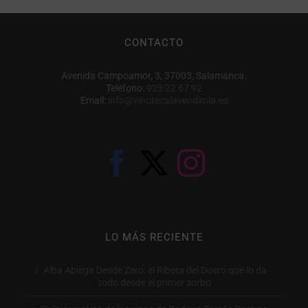
CONTACTO
Avenida Campoamor, 3, 37003, Salamanca.
Teléfono:
923 22 67 92
Email:
info@vinotecalavendimia.es
LO MÁS RECIENTE
Alba Abiega Desde Zero: el Ribera del Duero que lo da
todo desde el primer sorbo