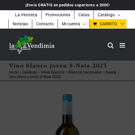
Saltar
¡Envío GRATIS en pedidos superiores a 200€!
al
contenido
La Vinoteca
Promociones
Catas
Catálogo
Noticias
Contacto
Mi cuenta
CARRITO
Vino blanco joven S-Naia 2023
Inicio
Catálogo
Vinos blancos
Blancos nacionales
Rueda
Vino blanco joven S-Naia 2023