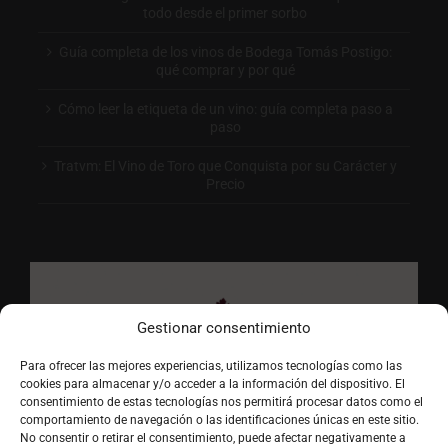
todo desde el primer sorbo
Guía completa de los vinos de Bodega Tomás Postigo:
qué comprar y por qué
Cómo leer la etiqueta de un vino: guía completa paso a
paso
Tratvm: El Vino de Toro que Conquista por su Carácter y
Precio
Gestionar consentimiento
Para ofrecer las mejores experiencias, utilizamos tecnologías como las
cookies para almacenar y/o acceder a la información del dispositivo. El
consentimiento de estas tecnologías nos permitirá procesar datos como el
comportamiento de navegación o las identificaciones únicas en este sitio.
No consentir o retirar el consentimiento, puede afectar negativamente a