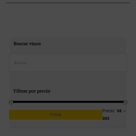
Buscar vinos
Filtrar por precio
Precio:
0€
—
Filtrar
Precio
Precio
30€
mínimo
máximo