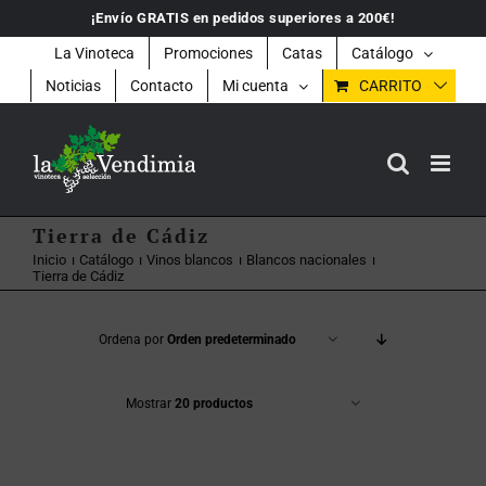
Saltar
¡Envío GRATIS en pedidos superiores a 200€!
al
contenido
La Vinoteca
Promociones
Catas
Catálogo
Noticias
Contacto
Mi cuenta
CARRITO
Tierra de Cádiz
Inicio
Catálogo
Vinos blancos
Blancos nacionales
Tierra de Cádiz
Ordena por
Orden predeterminado
Mostrar
20 productos