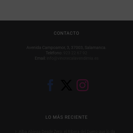
CONTACTO
Avenida Campoamor, 3, 37003, Salamanca.
Teléfono:
923 22 67 92
Email:
info@vinotecalavendimia.es
LO MÁS RECIENTE
Alba Abiega Desde Zero: el Ribera del Duero que lo da