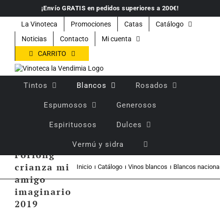
Saltar
¡Envío GRATIS en pedidos superiores a 200€!
al
contenido
La Vinoteca
Promociones
Catas
Catálogo
Noticias
Contacto
Mi cuenta
CARRITO
Tintos
Blancos
Rosados
Espumosos
Generosos
Espirituosos
Dulces
Vino
blanco
Vermú y sidra
Forlong
crianza mi
Inicio
Catálogo
Vinos blancos
Blancos naciona
amigo
imaginario
2019