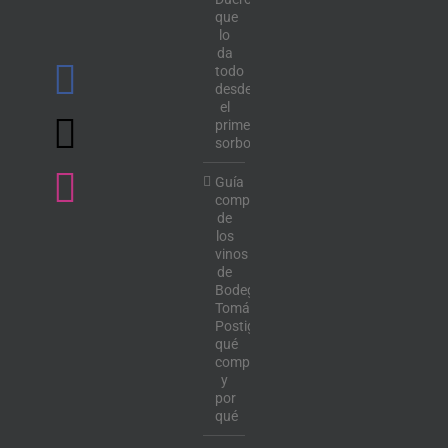
que
lo
da
todo
desde
el
primer
sorbo
Guía
completa
de
los
vinos
de
Bodega
Tomás
Postigo:
qué
comprar
y
por
qué