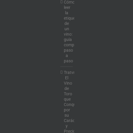
Cómo
leer
la
etiqueta
de
un
vino:
guía
completa
paso
a
paso
Tratvm:
El
Vino
de
Toro
que
Conquista
por
su
Carácter
y
Precio