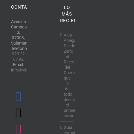
CONTACTO
LO
MÁS
RECIENTE
Avenida
Campoamor,
3,
Alba
37003,
Abiega
Salamanca.
Desde
Teléfono:
Zero:
923 22
el
67 92
Ribera
Email:
del
info@vinotecalavendimia.es
Duero
que
lo
da
todo
desde
el
primer
sorbo
Guía
completa