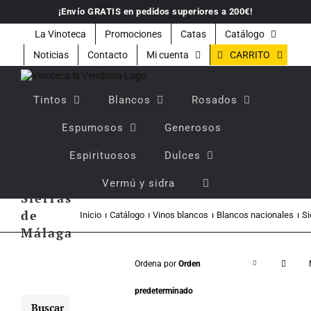
Saltar
¡Envío GRATIS en pedidos superiores a 200€!
al
contenido
La Vinoteca
Promociones
Catas
Catálogo
CARRITO
Noticias
Contacto
Mi cuenta
Tintos
Blancos
Rosados
Espumosos
Generosos
Espirituosos
Dulces
Vermú y sidra
Sierras
de
Inicio
Catálogo
Vinos blancos
Blancos nacionales
Si
Málaga
Ordena por
Orden
predeterminado
Buscar