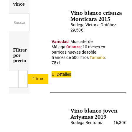
vinos
Vino blanco crianza
Monticara 2015
Bodega Victoria Ordóñez
29,50
€
Variedad
: Moscatel de
Málaga
Crianza
: 10 meses en
Filtrar
barricas nuevas de roble
por
francés de 500 litros
Tamaño
:
precio
75 cl
Detalles
Filtrar
Precio
Precio
mínimo
máximo
Vino blanco joven
Ariyanas 2019
Bodega Bentomiz
16,30
€