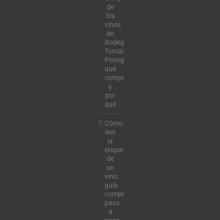
de
los
vinos
de
Bodega
Tomás
Postigo:
qué
comprar
y
por
qué
Cómo
leer
la
etiqueta
de
un
vino:
guía
completa
paso
a