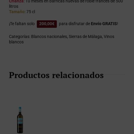
Crianza
: 10 meses en barricas nuevas de roble francés de 500
litros
Tamaño
: 75 cl
¡Te faltan solo
200,00
€
para disfrutar de
Envío GRATIS
!
Categorías:
Blancos nacionales
,
Sierras de Málaga
,
Vinos
blancos
Productos relacionados