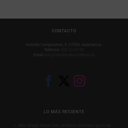
CONTACTO
Avenida Campoamor, 3, 37003, Salamanca.
Teléfono:
923 22 67 92
Email:
info@vinotecalavendimia.es
LO MÁS RECIENTE
Alba Abiega Desde Zero: el Ribera del Duero que lo da