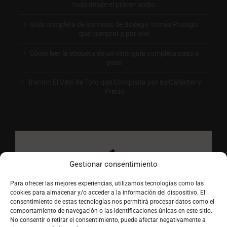
todo desde el primer sorbo
Guía completa de los vinos de Bodega Tomás Postigo:
qué comprar y por qué
Cómo leer la etiqueta de un vino: guía completa paso a
paso
Tratvm: El Vino de Toro que Conquista por su Carácter y
Precio
Gestionar consentimiento
Para ofrecer las mejores experiencias, utilizamos tecnologías como las
cookies para almacenar y/o acceder a la información del dispositivo. El
consentimiento de estas tecnologías nos permitirá procesar datos como el
comportamiento de navegación o las identificaciones únicas en este sitio.
No consentir o retirar el consentimiento, puede afectar negativamente a