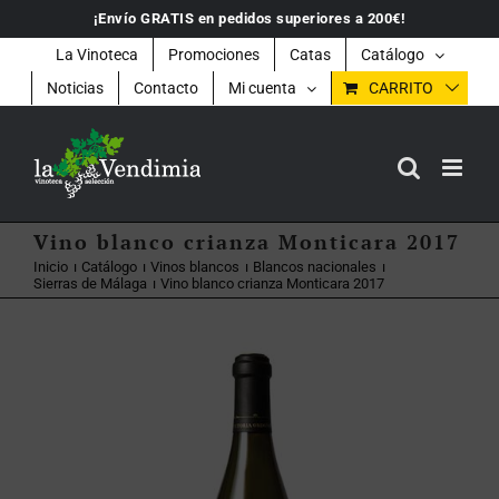
Saltar
¡Envío GRATIS en pedidos superiores a 200€!
al
contenido
La Vinoteca
Promociones
Catas
Catálogo
Noticias
Contacto
Mi cuenta
CARRITO
Vino blanco crianza Monticara 2017
Inicio
Catálogo
Vinos blancos
Blancos nacionales
Sierras de Málaga
Vino blanco crianza Monticara 2017