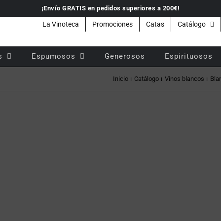
¡Envío GRATIS en pedidos superiores a 200€!
La Vinoteca
Promociones
Catas
Catálogo
s
Espumosos
Generosos
Espirituosos
Inicio
Catálogo
Vinos blancos
Bla