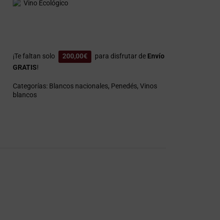
Vino Ecológico
¡Te faltan solo
200,00
€
para disfrutar de
Envío
GRATIS
!
Categorías:
Blancos nacionales
,
Penedés
,
Vinos
blancos