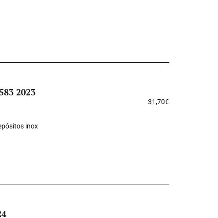
1583 2023
31,70
€
epósitos inox
24