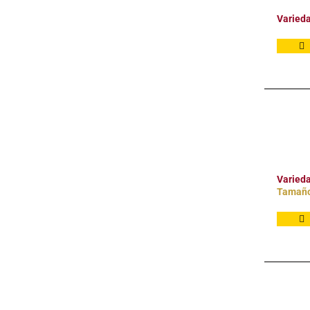
Varied
Varied
Tamañ