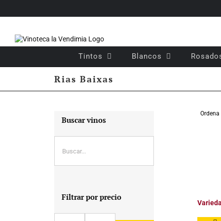
Saltar
al
contenido
Tintos
Blancos
Rosado
Rias Baixas
Ordena
Buscar vinos
Filtrar por precio
Varied