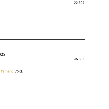
22,50
€
022
46,50
€
x
Tamaño
: 75 cl.