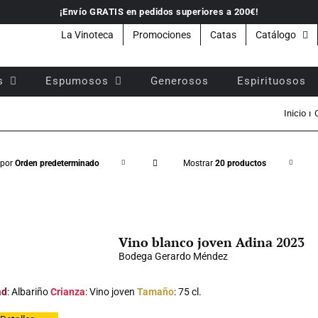
¡Envío GRATIS en pedidos superiores a 200€!
La Vinoteca
Promociones
Catas
Catálogo
s
Espumosos
Generosos
Espirituosos
Inicio
 por
Orden predeterminado
Mostrar
20 productos
Vino blanco joven Adina 2023
Bodega Gerardo Méndez
ad
: Albariño
Crianza
: Vino joven
Tamaño
: 75 cl.