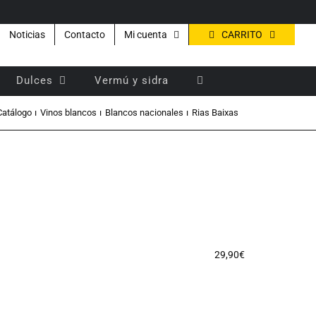
CARRITO
Noticias
Contacto
Mi cuenta
Dulces
Vermú y sidra
Catálogo
Vinos blancos
Blancos nacionales
Rias Baixas
29,90
€