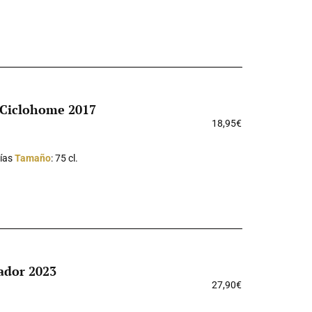
l Ciclohome 2017
18,95
€
lías
Tamaño
: 75 cl.
ador 2023
27,90
€