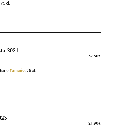
: 75 cl.
sta 2021
57,50
€
diario
Tamaño
: 75 cl.
023
21,90
€