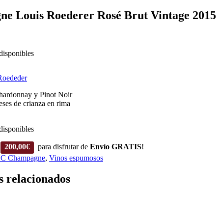
e Louis Roederer Rosé Brut Vintage 2015
disponibles
Roededer
hardonnay y Pinot Noir
eses de crianza en rima
disponibles
200,00
€
para disfrutar de
Envío GRATIS
!
C Champagne
,
Vinos espumosos
s relacionados