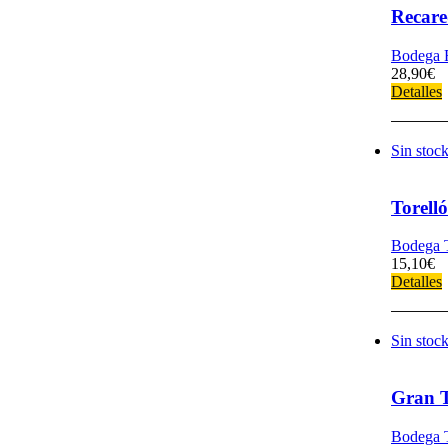
Recare
Bodega 
28,90
€
Detalles
Sin stoc
Torell
Bodega T
15,10
€
Detalles
Sin stoc
Gran T
Bodega T