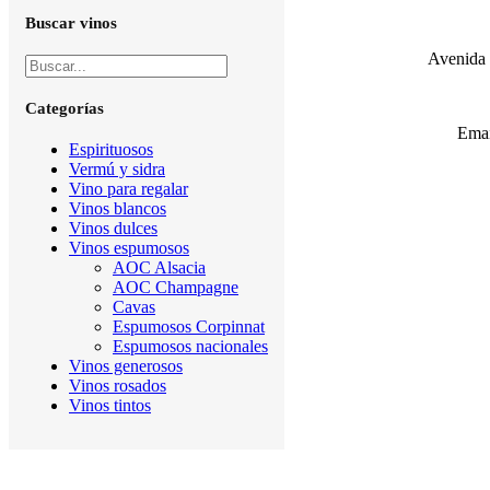
Buscar vinos
Avenida 
Categorías
Emai
Espirituosos
Vermú y sidra
Vino para regalar
Vinos blancos
Vinos dulces
Vinos espumosos
AOC Alsacia
AOC Champagne
Cavas
Espumosos Corpinnat
Espumosos nacionales
Vinos generosos
Vinos rosados
Vinos tintos