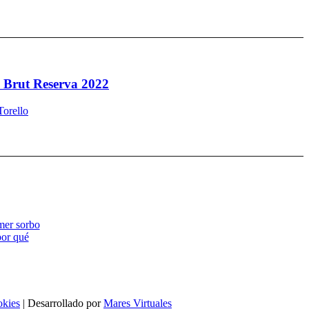
ó Brut Reserva 2022
orello
mer sorbo
por qué
okies
| Desarrollado por
Mares Virtuales