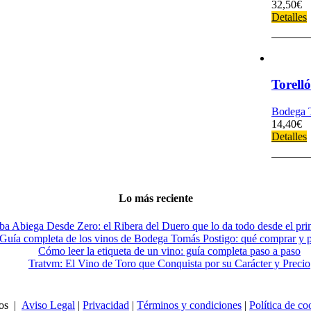
32,50
€
Detalles
Torell
Bodega T
14,40
€
Detalles
Lo más reciente
ba Abiega Desde Zero: el Ribera del Duero que lo da todo desde el pri
Guía completa de los vinos de Bodega Tomás Postigo: qué comprar y 
Cómo leer la etiqueta de un vino: guía completa paso a paso
Tratvm: El Vino de Toro que Conquista por su Carácter y Precio
dos |
Aviso Legal
|
Privacidad
|
Términos y condiciones
|
Política de co