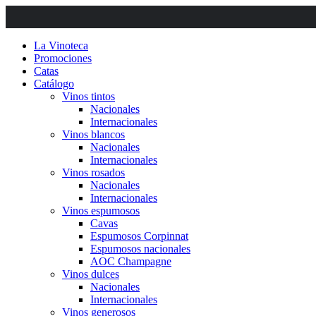
Saltar
al
contenido
La Vinoteca
Promociones
Catas
Catálogo
Vinos tintos
Nacionales
Internacionales
Vinos blancos
Nacionales
Internacionales
Vinos rosados
Nacionales
Internacionales
Vinos espumosos
Cavas
Espumosos Corpinnat
Espumosos nacionales
AOC Champagne
Vinos dulces
Nacionales
Internacionales
Vinos generosos