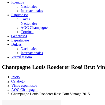
Rosados
Nacionales
Internacionales
Espumosos
Cavas
Nacionales
AOC Champagne
Corpinat
Generosos
Espirituosos
Dulces
Nacionales
Internacionales
Vermú y sidra
Champagne Louis Roederer Rosé Brut Vin
Inicio
Catálogo
Vinos espumosos
AOC Champagne
Champagne Louis Roederer Rosé Brut Vintage 2015